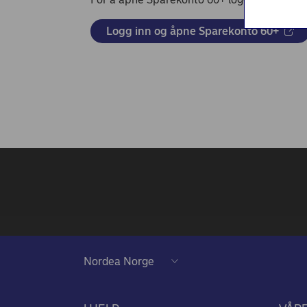
Nordea Liv (nettside)
Persondialogen - Nordea Liv
Logg inn og åpne Sparekonto 60+