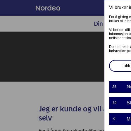
Vi bruker 
For å gi deg 
bruker vi inf
Din økonomi
LOGG INN TIL ANDRE TJENESTE
Vi ber om ditt
informasjonsk
nettstedet ska
PRIVAT
Det er enkelt
behandler pe
Kontakt og meldinger
Lukk 
Samtykke lånedokumentasjon
Mine sider - kundeinformasjon
N
36
Investortjenester
St
19
Jeg er kunde og vil åpne s
Nordea Finance
selv
M
9
Fortsett søknad om finansieringsbevis
For å åpne Sparekonto 60+ logger du inn m