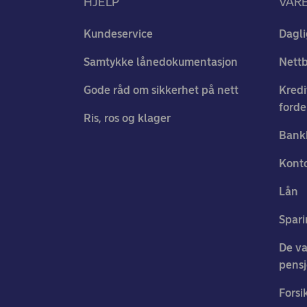
HJELP
VÅR
Kundeservice
Dagli
Samtykke lånedokumentasjon
Nett
Gode råd om sikkerhet på nett
Kredi
forde
Ris, ros og klager
Bank
Konto
Lån
Spari
De va
pens
Forsi