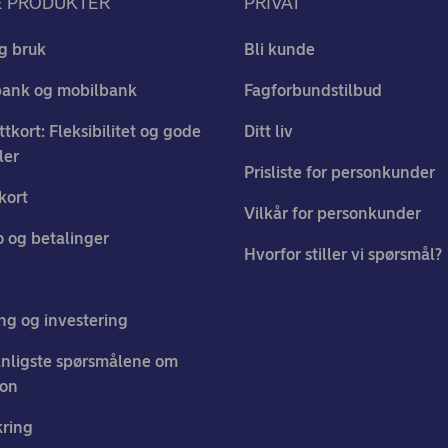
E PRODUKTER
PRIVAT
g bruk
Bli kunde
bank og mobilbank
Fagforbundstilbud
ttkort: Fleksibilitet og gode
Ditt liv
ler
Prisliste for personkunder
kort
Vilkår for personkunder
 og betalinger
Hvorfor stiller vi spørsmål?
ng og investering
nligste spørsmålene om
jon
kring