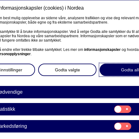
informasjonskapsler (cookies) i Nordea
Privat
Bedrift
Priv
en best mulig opplevelse av sidene våre, analysere trafikken og vise deg relevant 
ormasjonskapsler, både egne og fra eksterne samarbeidspartnere.
Våre produkter
Fagforbund
Kunde
R
 samtykke til å bruke informasjonskapsler. Ved å velge Godta alle samtykker du til al
apsler fra Nordea og våre samarbeidspartnere. Informasjonskapsler som er nødven
l fungere omfattes ikke av samtykket.
BEDRIFT
 å endre eller trekke tilbake samtykket. Les mer om
informasjonskapsler
og hvorda
rsonopplysninger
.
Corporate Netbank
innstillinger
Åpne sparekonto 60+ sel
Godta valgte
Godta all
AutoFX Hedging
Bedriftens dokumenter
ødvendige
Våre sider -kundeinformasjon
Samtykke
atistikk
E
til:
parekonto 60+
Jeg er ikke kund
VPS Investortjenester
Statistikk
60+ selv
Samtykke
arkedsføring
VPS Foretakstjenester
til:
Markedsføring
ed BankID.
For å åpne Sparekonto 60+