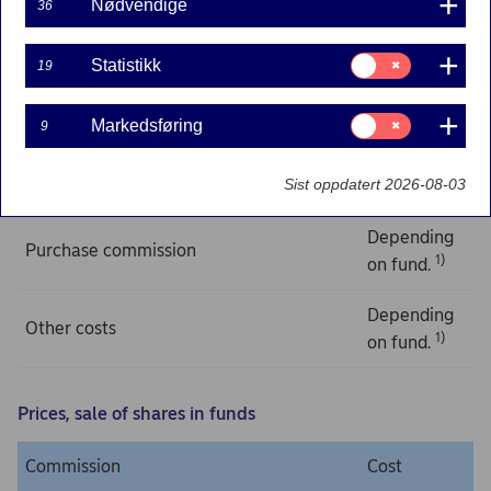
Nødvendige
36
Specification
Price
Establishment/annual fee
kr 0,00
Samtykke
Statistikk
19
til:
Statistikk
Samtykke
Markedsføring
9
Prices, purchase of shares in funds
til:
Markedsføring
Sist oppdatert 2026-08-03
Commission
Cost
Depending
Purchase commission
1)
on fund.
Depending
Other costs
1)
on fund.
Prices, sale of shares in funds
Commission
Cost