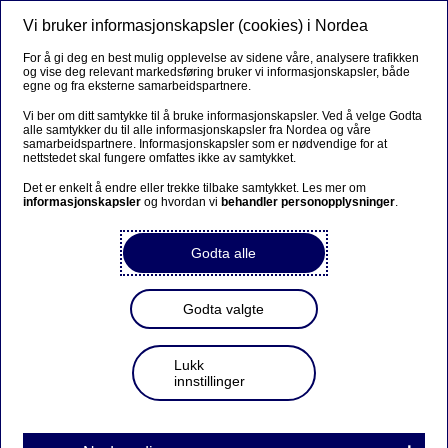
Vi bruker informasjonskapsler (cookies) i Nordea
Meny
Søk
Logg inn
For å gi deg en best mulig opplevelse av sidene våre, analysere trafikken
og vise deg relevant markedsføring bruker vi informasjonskapsler, både
Prices
egne og fra eksterne samarbeidspartnere.
Vi ber om ditt samtykke til å bruke informasjonskapsler. Ved å velge Godta
alle samtykker du til alle informasjonskapsler fra Nordea og våre
samarbeidspartnere. Informasjonskapsler som er nødvendige for at
Prices for funds and
nettstedet skal fungere omfattes ikke av samtykket.
Fondskonto
Det er enkelt å endre eller trekke tilbake samtykket. Les mer om
informasjonskapsler
og hvordan vi
behandler personopplysninger
.
Godta alle
Online funds trading
Godta valgte
Online funds trading
Lukk
innstillinger
Prices, online funds trading