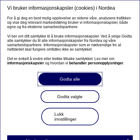
Vi bruker informasjonskapsler (cookies) i Nordea
Meny
Søk
Logg inn
For å gi deg en best mulig opplevelse av sidene våre, analysere trafikken
og vise deg relevant markedsføring bruker vi informasjonskapsler, både
egne og fra eksterne samarbeidspartnere.
Vi ber om ditt samtykke til å bruke informasjonskapsler. Ved å velge Godta
alle samtykker du til alle informasjonskapsler fra Nordea og våre
Lånesøknader
samarbeidspartnere. Informasjonskapsler som er nødvendige for at
nettstedet skal fungere omfattes ikke av samtykket.
Det er enkelt å endre eller trekke tilbake samtykket. Les mer om
informasjonskapsler
og hvordan vi
behandler personopplysninger
.
Snarvei til lånesøknader
Godta alle
Søk finansieringsbevis
Godta valgte
Søk boliglån
Lukk
innstillinger
Søk lån til energisparende tiltak