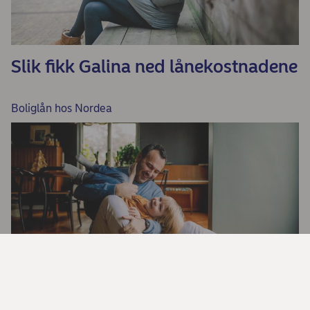
Slik fikk Galina ned lånekostnadene
Boliglån hos Nordea
Oversikt over all boligfinansiering