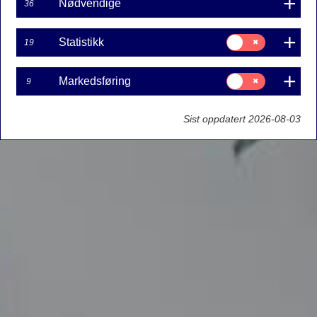
Nødvendige
36
Samtykke
Statistikk
19
til:
Statistikk
Samtykke
Markedsføring
9
til:
Markedsføring
Sist oppdatert 2026-08-03