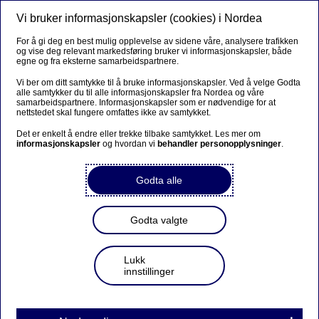
Vi bruker informasjonskapsler (cookies) i Nordea
Meny
Søk
Logg inn
For å gi deg en best mulig opplevelse av sidene våre, analysere trafikken
og vise deg relevant markedsføring bruker vi informasjonskapsler, både
Boliglån
egne og fra eksterne samarbeidspartnere.
Vi ber om ditt samtykke til å bruke informasjonskapsler. Ved å velge Godta
alle samtykker du til alle informasjonskapsler fra Nordea og våre
samarbeidspartnere. Informasjonskapsler som er nødvendige for at
Jeg ønsker å ta opp nytt
nettstedet skal fungere omfattes ikke av samtykket.
boliglån eller rammelån med
Det er enkelt å endre eller trekke tilbake samtykket. Les mer om
informasjonskapsler
og hvordan vi
behandler personopplysninger
.
sikkerhet i bolig jeg allerede
eier
Godta alle
Godta valgte
Mitt lånebehov
Lukk
Min gjeld
innstillinger
Om meg