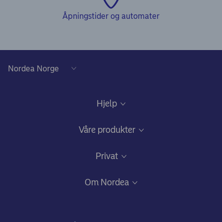
Åpningstider og automater
Hjelp
Kundeservice
Våre produkter
Samtykke lånedokumentasjon
Daglig bruk
Privat
Gode råd om sikkerhet på nett
Nettbank og mobilbank
Bli kunde
Om Nordea
Ris, ros og klager
Kredittkort: Fleksibilitet og gode fordeler
Fagforbundstilbud
Hvem vi er
Bankkort
Ditt liv