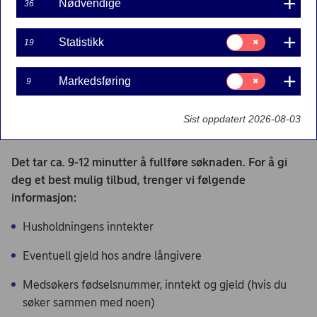
Nødvendige
36
Medsøker
Samtykke
Statistikk
19
til:
Send inn
Statistikk
Samtykke
Markedsføring
9
til:
Ferdig
Markedsføring
Sist oppdatert 2026-08-03
Mitt lånebehov
Det tar ca. 9-12 minutter å fullføre søknaden. For å gi
deg et best mulig tilbud, trenger vi følgende
informasjon:
Husholdningens inntekter
Eventuell gjeld hos andre långivere
Medsøkers fødselsnummer, inntekt og gjeld (hvis du
søker sammen med noen)