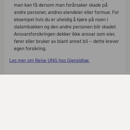
man kan få dersom man forårsaker skade på
andre personer, andres eiendeler eller formue. For
eksempel hvis du er uheldig å kjøre på noen i
slalombakken og den andre personen blir skadet.
Ansvarsforsikringen dekker ikke ansvar som eier,
fører eller bruker av blant annet bil – dette krever
egen forsikring.
Les mer om Reise UNG hos Gjensidige
Del denne siden