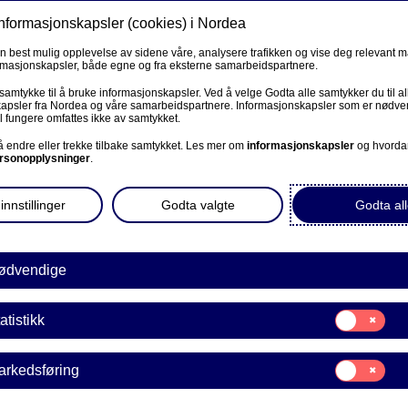
informasjonskapsler (cookies) i Nordea
Privat
Bedrift
Priv
en best mulig opplevelse av sidene våre, analysere trafikken og vise deg relevant 
ormasjonskapsler, både egne og fra eksterne samarbeidspartnere.
Våre produkter
Fagforbund
Kunde
R
 samtykke til å bruke informasjonskapsler. Ved å velge Godta alle samtykker du til al
apsler fra Nordea og våre samarbeidspartnere. Informasjonskapsler som er nødven
l fungere omfattes ikke av samtykket.
BEDRIFT
 å endre eller trekke tilbake samtykket. Les mer om
informasjonskapsler
og hvorda
rsonopplysninger
.
ld å bli
Corporate Netbank
innstillinger
Godta valgte
Godta all
AutoFX Hedging
Bedriftens dokumenter
ødvendige
vere rente enn oss.
Våre sider -kundeinformasjon
Samtykke
, hadde hun en rekke
atistikk
E
til:
VPS Investortjenester
Statistikk
Samtykke
arkedsføring
VPS Foretakstjenester
til:
Markedsføring