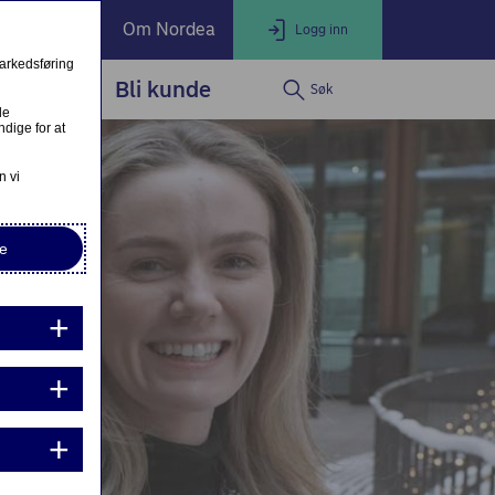
ate Banking
Om Nordea
Logg inn
markedsføring
service
Bli kunde
Søk
LOGG INN
Lukk
le
dige for at
Nettbank Privat
n vi
e
Nordea Business
Nordea Corporate
ndre eller fullfør private lånesøknader
Mine lånesøknader