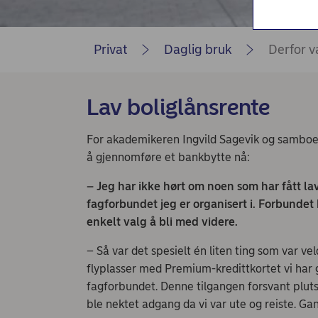
Nordea Liv (nettside)
Persondialogen - Nordea Liv
Privat
Daglig bruk
Derfor v
Lav boliglånsrente
For akademikeren Ingvild Sagevik og samboere
å gjennomføre et bankbytte nå:
– Jeg har ikke hørt om noen som har fått l
fagforbundet jeg er organisert i. Forbundet 
enkelt valg å bli med videre.
– Så var det spesielt én liten ting som var veld
flyplasser med Premium-kredittkortet vi har
fagforbundet. Denne tilgangen forsvant plutse
ble nektet adgang da vi var ute og reiste. Gans