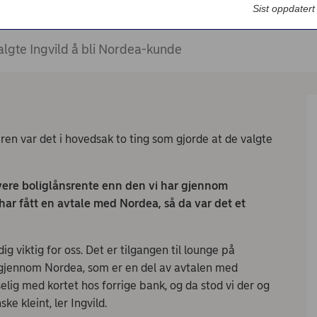
Bedriftsdialogen - Nordea Liv
Sist oppdater
algte Ingvild å bli Nordea-kunde
n var det i hovedsak to ting som gjorde at de valgte
avere boliglånsrente enn den vi har gjennom
har fått en avtale med Nordea, så da var det et
ig viktig for oss. Det er tilgangen til lounge på
 gjennom Nordea, som er en del av avtalen med
lig med kortet hos forrige bank, og da stod vi der og
ke kleint, ler Ingvild.