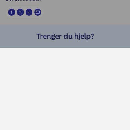
Trenger du hjelp?
Chat med oss
Kundeservice Privat
Åpningstider og automater