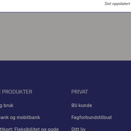
Bedriftsdialogen - Nordea Liv
Sist oppdater
E PRODUKTER
PRIVAT
g bruk
Bli kunde
bank og mobilbank
Fagforbundstilbud
ttkort: Fleksibilitet og gode
Ditt liv