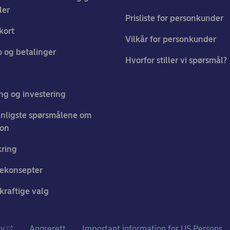
ler
Prisliste for personkunder
kort
Vilkår for personkunder
 og betalinger
Hvorfor stiller vi spørsmål?
ng og investering
nligste spørsmålene om
jon
kring
ekonsepter
raftige valg
cy
Angrerett
Important information for US Persons