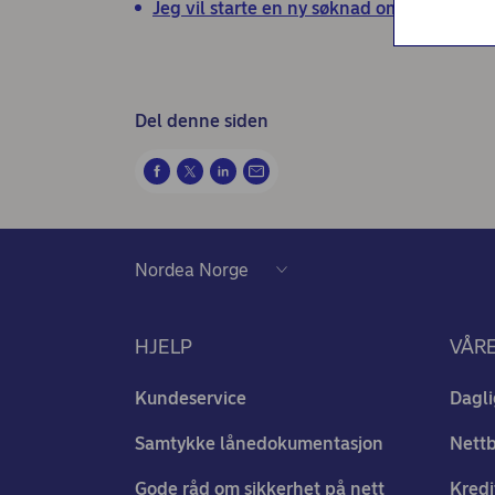
Nordea Liv (nettside)
Jeg vil starte en ny søknad om boliglån
Persondialogen - Nordea Liv
Del denne siden
HJELP
VÅR
Kundeservice
Dagli
Samtykke lånedokumentasjon
Nett
Gode råd om sikkerhet på nett
Kredi