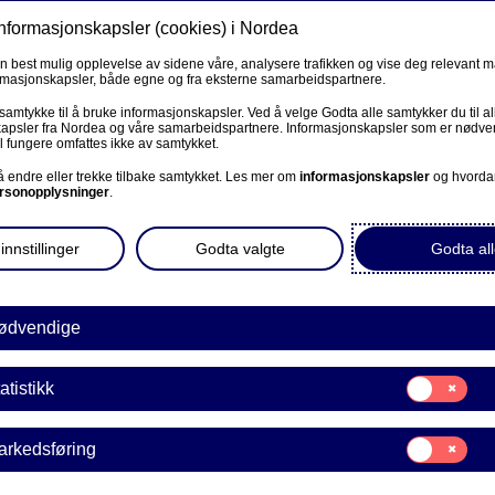
informasjonskapsler (cookies) i Nordea
Privat
Bedrift
Priv
en best mulig opplevelse av sidene våre, analysere trafikken og vise deg relevant 
ormasjonskapsler, både egne og fra eksterne samarbeidspartnere.
Våre produkter
Fagforbund
Kunde
R
 samtykke til å bruke informasjonskapsler. Ved å velge Godta alle samtykker du til al
apsler fra Nordea og våre samarbeidspartnere. Informasjonskapsler som er nødven
l fungere omfattes ikke av samtykket.
BEDRIFT
 å endre eller trekke tilbake samtykket. Les mer om
informasjonskapsler
og hvorda
rsonopplysninger
.
Corporate Netbank
oliglån
innstillinger
Godta valgte
Godta all
AutoFX Hedging
Bedriftens dokumenter
ødvendige
nssøknad
Våre sider -kundeinformasjon
som medsøker
Samtykke
atistikk
E
til:
VPS Investortjenester
Statistikk
og skal laste opp dokumentasjon eller signere
Samtykke
arkedsføring
VPS Foretakstjenester
til:
Markedsføring