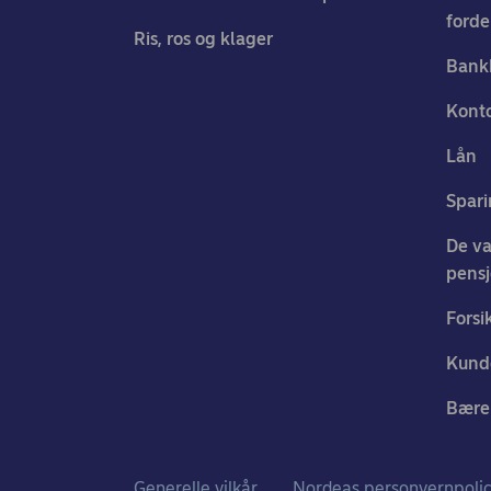
forde
Ris, ros og klager
Bank
Konto
Lån
Spari
De va
pens
Forsi
Kund
Bærek
Generelle vilkår
Nordeas personvernpoli