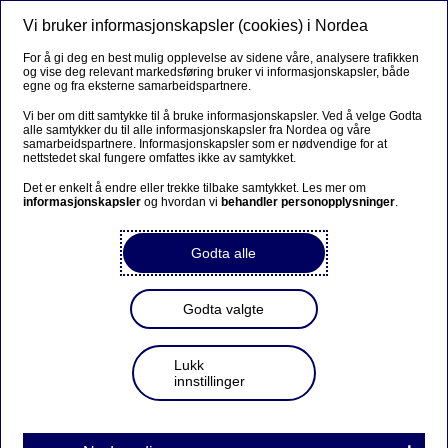
Vi bruker informasjonskapsler (cookies) i Nordea
Meny
Søk
Logg inn
For å gi deg en best mulig opplevelse av sidene våre, analysere trafikken
og vise deg relevant markedsføring bruker vi informasjonskapsler, både
Slik gjør du
egne og fra eksterne samarbeidspartnere.
Vi ber om ditt samtykke til å bruke informasjonskapsler. Ved å velge Godta
alle samtykker du til alle informasjonskapsler fra Nordea og våre
samarbeidspartnere. Informasjonskapsler som er nødvendige for at
Slik avslutter du et bankkort
nettstedet skal fungere omfattes ikke av samtykket.
eller kredittkort du ikke bruker
Det er enkelt å endre eller trekke tilbake samtykket. Les mer om
informasjonskapsler
og hvordan vi
behandler personopplysninger
.
Godta alle
Hvis du skal avslutte et kort som ikke er i bruk, kan du
gjøre det veldig enkelt selv i mobilbanken eller
nettbanken.
Der trykker du på kortet du ønsker å
Godta valgte
avslutte og velger "Sperre eller avslutte".
Lukk
Hvis du ikke bruker mobilbank eller nettbank, kan du fylle
innstillinger
ut feltene under og sende til oss.
Dersom du avslutter et kredittkort hvor du har benyttet