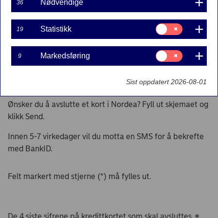
Nødvendige
36
deg av kreditten på kortet, vil du motta en faktura som
må betales innen forfallsdato.
Samtykke
Statistikk
19
til:
Statistikk
Samtykke
Markedsføring
9
til:
Markedsføring
Avslutte kort som ikke er i bruk
Sist oppdatert 2026-08-01
Ønsker du å avslutte et kort i Nordea? Fyll ut skjemaet og
klikk Send.
Innen 5-7 virkedager vil du motta en SMS for å bekrefte
med BankID.
Felt markert med stjerne (*) må fylles ut.
De 4 siste sifrene på kredittkortet som skal avsluttes