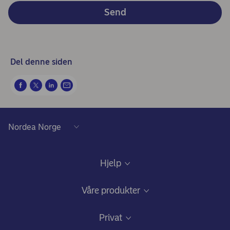
Send
Del denne siden
Hjelp
Kundeservice
Våre produkter
Samtykke lånedokumentasjon
Daglig bruk
Privat
Gode råd om sikkerhet på nett