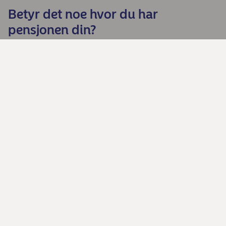
Betyr det noe hvor du har
pensjonen din?
Samlet økonomien og pensjonen
– Må innrømme at jeg ikke har vært
den mest aktive