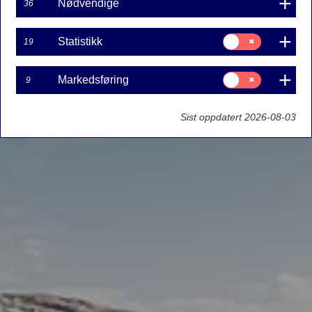
Nødvendige
36
Samtykke
Statistikk
19
til:
Statistikk
Samtykke
Markedsføring
9
til:
Markedsføring
Sist oppdatert 2026-08-03