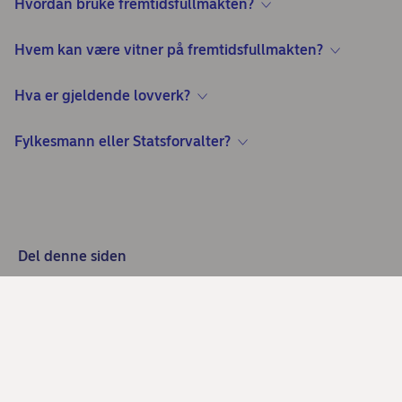
Hvordan bruke fremtidsfullmakten?
Hvem kan være vitner på fremtidsfullmakten?
Hva er gjeldende lovverk?
Fylkesmann eller Statsforvalter?
Del denne siden
Trenger du hjelp?