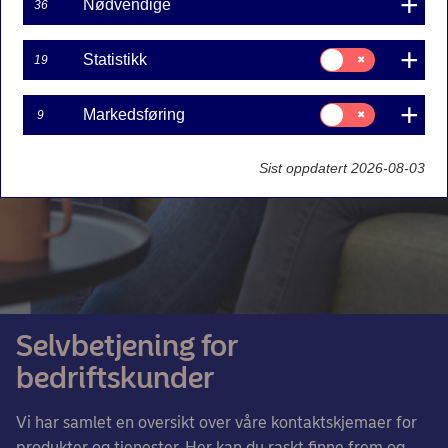
Nødvendige
36
Samtykke
Statistikk
19
til:
Statistikk
Samtykke
Markedsføring
9
til:
Markedsføring
Sist oppdatert 2026-08-03
Selvbetjening for
bedriftskunder
Vi har samlet en oversikt over våre kontaktskjemaer for
produkter og tjenester. Her kan du raskt finne frem og