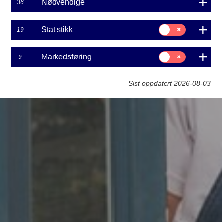
Nødvendige
36
Samtykke
Statistikk
19
til:
Statistikk
Samtykke
Markedsføring
9
til:
Markedsføring
Sist oppdatert 2026-08-03