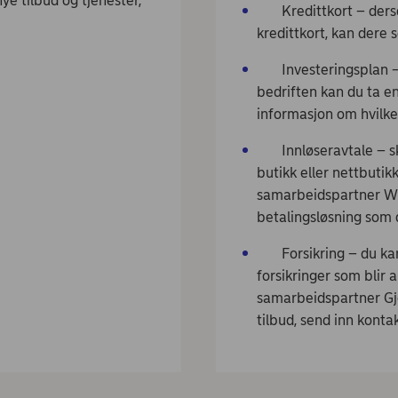
 tilbud og tjenester,
Kredittkort – dersom
kredittkort, kan dere
Investeringsplan – 
bedriften kan du ta e
informasjon om hvilke
Innløseravtale – skal
butikk eller nettbutik
samarbeidspartner Wo
betalingsløsning som 
Forsikring – du kan
forsikringer som blir a
samarbeidspartner Gje
tilbud, send inn kont