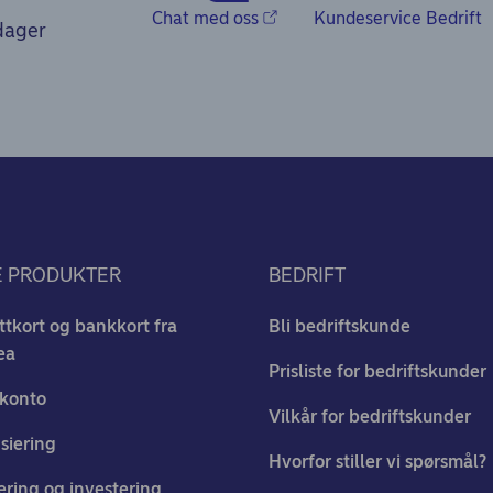
Chat med oss
Kundeservice Bedrift
 dager
E PRODUKTER
BEDRIFT
ttkort og bankkort fra
Bli bedriftskunde
ea
Prisliste for bedriftskunder
skonto
Vilkår for bedriftskunder
siering
Hvorfor stiller vi spørsmål?
ering og investering