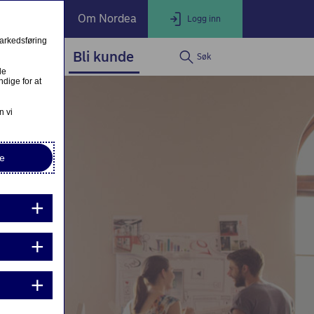
ate Banking
Om Nordea
Logg inn
markedsføring
service
Bli kunde
Søk
LOGG INN
Lukk
le
dige for at
Nordea Business
n vi
e
Nordea Corporate
Nettbank Privat
ndre eller fullfør private lånesøknader
Mine lånesøknader