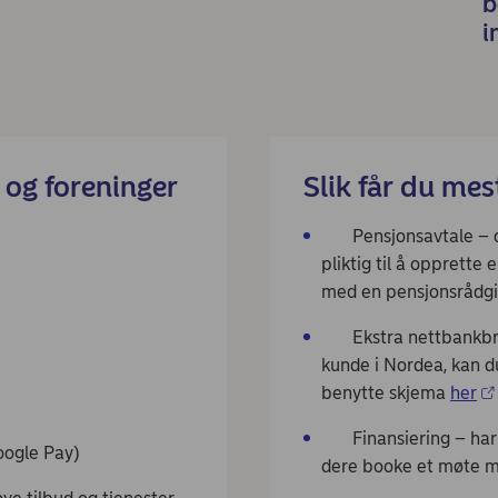
b
i
g og foreninger
Slik får du mes
Pensjonsavtale – der
pliktig til å opprette
med en pensjonsrådg
Ekstra nettbankbruke
kunde i Nordea, kan d
benytte skjema
her
Finansiering – har b
ogle Pay)
dere booke et møte m