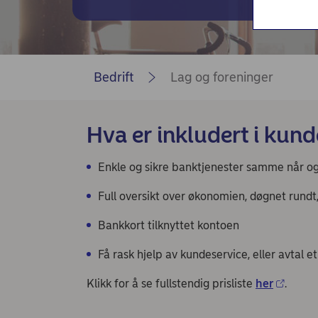
Nordea Liv (nettside)
Nordea Finance
Bedrift
Lag og foreninger
Hva er inkludert i kund
Enkle og sikre banktjenester samme når o
Full oversikt over økonomien, døgnet rundt,
Bankkort tilknyttet kontoen
Få rask hjelp av kundeservice, eller avtal 
Klikk for å se fullstendig prisliste
her
.