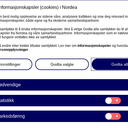
informasjonskapsler (cookies) i Nordea
Privat
Bedrift
Priv
en best mulig opplevelse av sidene våre, analysere trafikken og vise deg relevant 
ormasjonskapsler, både egne og fra eksterne samarbeidspartnere.
Våre produkter
Fagforbund
Kunde
 samtykke til å bruke informasjonskapsler. Ved å velge Godta alle samtykker du til al
apsler fra Nordea og våre samarbeidspartnere. Informasjonskapsler som er nødven
l fungere omfattes ikke av samtykket.
PRIVAT
 å endre eller trekke tilbake samtykket. Les mer om
informasjonskapsler
og hvorda
rsonopplysninger
.
Kontakt og meldinger
innstillinger
Godta valgte
Godta all
Nordea Investor (Stenges 1. november)
er frivillig organisasjon er
basert på frivillig arbeid,
Investortjenester
ødvendige
sjonen så enkel, rask og
e grunnleggende
Samtykke
atistikk
E
en fast månedspris.
til:
Statistikk
Samtykke
arkedsføring
til:
de i Nordea
Markedsføring