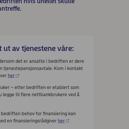
edriften hvis uhellet skulle
nntreffe.
t ut av tjenestene våre:
som det er ansatte i bedriften er dere
 en tjenestepensjonsavtale. Kom i kontakt
iver
her
r – etter bedriften er etablert som
u legge til flere nettbankbrukere ved å
edriften behov for finansiering kan
ed en finansieringsrådgiver
her