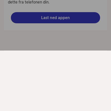
dette fra telefonen din.
Last ned appen
Slik får du mest mulig ut av
Nordea Business