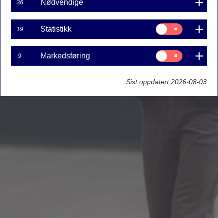
Nødvendige
36
Samtykke
Statistikk
19
til:
Statistikk
Samtykke
Markedsføring
9
til:
Markedsføring
Sist oppdatert 2026-08-03