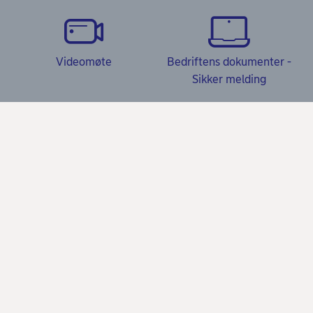
Videomøte
Bedriftens dokumenter -
Sikker melding
Kundeservice
Kundeservice Bedrift
Våre produkter
Spørsmål og svar
Kredittkort og bankkort fra Nordea
Bedrift
Gode råd om sikkerhet på nett
Driftskonto
Bli bedriftskunde