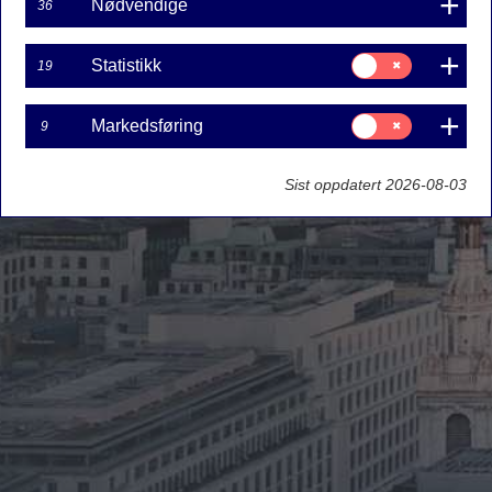
Nødvendige
36
Samtykke
Statistikk
19
til:
Statistikk
Samtykke
Markedsføring
9
til:
Markedsføring
Sist oppdatert 2026-08-03