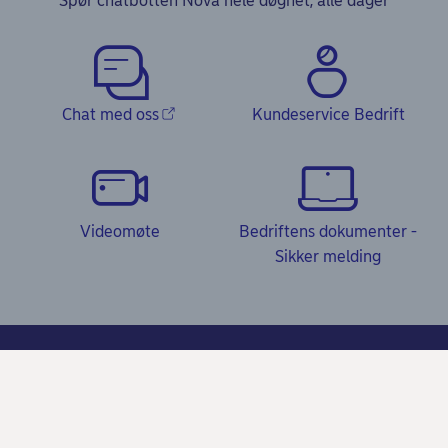
Spør chatbotten Nova hele døgnet, alle dager
Chat med oss
Kundeservice Bedrift
Videomøte
Bedriftens dokumenter -
Sikker melding
Kundeservice