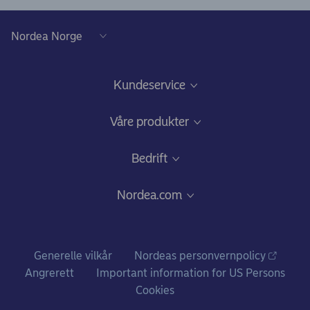
Kundeservice
Kundeservice Bedrift
Våre produkter
Spørsmål og svar
Kredittkort og bankkort fra Nordea
Bedrift
Gode råd om sikkerhet på nett
Driftskonto
Bli bedriftskunde
Nordea.com
Ris, ros og klager
Finansiering
Prisliste for bedriftskunder
Om Nordea
Plassering og investering
Vilkår for bedriftskunder
Hvem vi er
Generelle vilkår
Nordeas personvernpolicy
Handel med utlandet
Hvorfor stiller vi spørsmål?
Angrerett
Important information for US Persons
Nordea i tall
Cookies
Pensjon
Nyheter og pressemeldinger