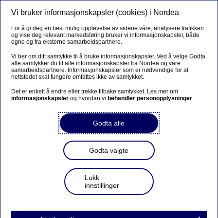
Vi bruker informasjonskapsler (cookies) i Nordea
Meny
Søk
Logg inn
For å gi deg en best mulig opplevelse av sidene våre, analysere trafikken
og vise deg relevant markedsføring bruker vi informasjonskapsler, både
Bedrift
egne og fra eksterne samarbeidspartnere.
Vi ber om ditt samtykke til å bruke informasjonskapsler. Ved å velge Godta
alle samtykker du til alle informasjonskapsler fra Nordea og våre
samarbeidspartnere. Informasjonskapsler som er nødvendige for at
Her bestiller du Nordea
nettstedet skal fungere omfattes ikke av samtykket.
Bedriftskort
Det er enkelt å endre eller trekke tilbake samtykket. Les mer om
informasjonskapsler
og hvordan vi
behandler personopplysninger
.
Godta alle
Denne løsningen benyttes for å bestille bankkort for
bedrifter og disposisjonsrett på konto, hvor kortholder er
over 18 år.
Godta valgte
Innen 3 virkedager vil signaturberettiget/prokurist/daglig
Lukk
leder og kortholder motta en SMS for å bekrefte
innstillinger
bestillingen med BankID. Her kan du sjekke hvem som er
signaturberettiget, er daglig leder eller prokurist: