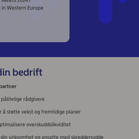
 Award 2024 i
k in Western Europe
din bedrift
partner
pålitelige rådgivere
r å støtte vekst og fremtidige planer
ptimalisere overskuddslikviditet
 din virksomhet og ansatte med skreddersydde