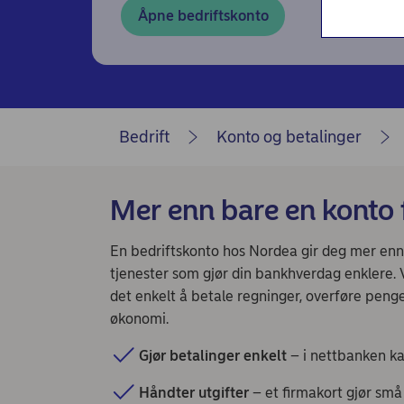
Nordea Liv (nettside)
Åpne bedriftskonto
Nordea Finance
Bedrift
Konto og betalinger
Mer enn bare en konto f
En bedriftskonto hos Nordea gir deg mer en
tjenester som gjør din bankhverdag enklere.
det enkelt å betale regninger, overføre penge
økonomi.
Gjør betalinger enkelt
– i nettbanken ka
Håndter utgifter
– et firmakort gjør små