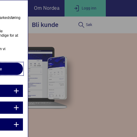
ate Banking
Om Nordea
Logg inn
markedsføring
service
Bli kunde
Søk
LOGG INN
Lukk
le
dige for at
Nordea Business
n vi
e
Nordea Corporate
Nettbank Privat
ndre eller fullfør private lånesøknader
Mine lånesøknader