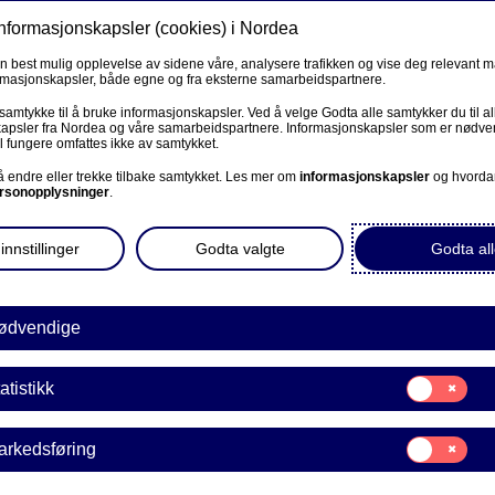
informasjonskapsler (cookies) i Nordea
Privat
Bedrift
Priv
en best mulig opplevelse av sidene våre, analysere trafikken og vise deg relevant 
ormasjonskapsler, både egne og fra eksterne samarbeidspartnere.
Våre produkter
Fagforbund
Kunde
 samtykke til å bruke informasjonskapsler. Ved å velge Godta alle samtykker du til al
apsler fra Nordea og våre samarbeidspartnere. Informasjonskapsler som er nødven
l fungere omfattes ikke av samtykket.
PRIVAT
 å endre eller trekke tilbake samtykket. Les mer om
informasjonskapsler
og hvorda
rsonopplysninger
.
skonto uten
Kontakt og meldinger
innstillinger
Godta valgte
Godta all
Nordea Investor (Stenges 1. november)
Investortjenester
ødvendige
 den daglige driften og kan
er viktigst for deg.
Samtykke
ngspunkt - enten du driver
atistikk
E
til:
 bedrifter, eller har mer
Statistikk
Samtykke
arkedsføring
til:
Markedsføring