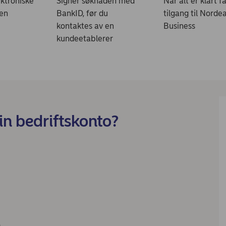
ektroniske
Signer søknaden med
Når alt er klart f
 en
BankID, før du
tilgang til Norde
kontaktes av en
Business
kundeetablerer
in bedriftskonto?