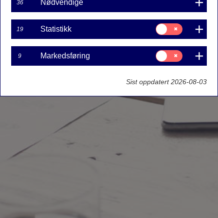
Nødvendige
36
Samtykke
Statistikk
19
til:
Statistikk
Samtykke
Markedsføring
9
til:
Markedsføring
Sist oppdatert 2026-08-03