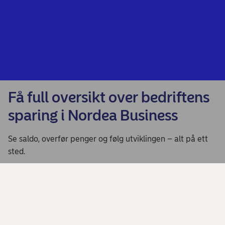
Få full oversikt over bedriftens
sparing i Nordea Business
Se saldo, overfør penger og følg utviklingen – alt på ett
sted.
Start sparingen med Nordea Business
Hvordan kan du plassere