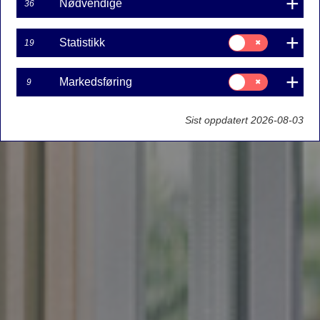
Nødvendige
36
Samtykke
Statistikk
19
til:
Statistikk
Samtykke
Markedsføring
9
til:
Markedsføring
Sist oppdatert 2026-08-03