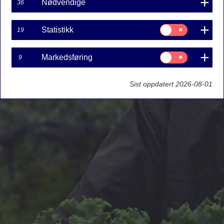
Nødvendige
36
Samtykke
Statistikk
19
til:
Statistikk
Samtykke
Markedsføring
9
til:
Markedsføring
Sist oppdatert 2026-08-01