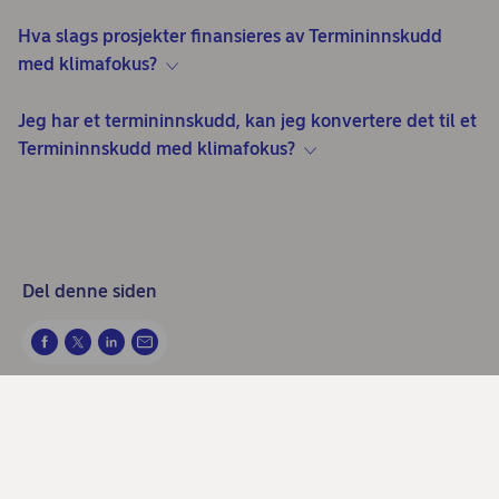
Hva slags prosjekter finansieres av Termininnskudd
med klimafokus?
Jeg har et termininnskudd, kan jeg konvertere det til et
Termininnskudd med klimafokus?
Del denne siden
Kontakt oss
Spør chatbotten Nova hele døgnet, alle dager