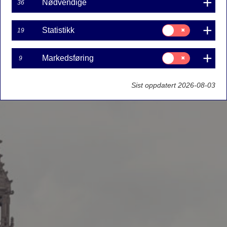
Nødvendige
36
Samtykke
Statistikk
19
til:
Statistikk
Samtykke
Markedsføring
9
til:
Markedsføring
Sist oppdatert 2026-08-03