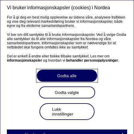
Vi bruker informasjonskapsler (cookies) i Nordea
Meny
Søk
Logg inn
For å gi deg en best mulig opplevelse av sidene våre, analysere trafikken
og vise deg relevant markedsføring bruker vi informasjonskapsler, både
Bedrift
egne og fra eksterne samarbeidspartnere.
Vi ber om ditt samtykke til å bruke informasjonskapsler. Ved å velge Godta
alle samtykker du til alle informasjonskapsler fra Nordea og våre
samarbeidspartnere. Informasjonskapsler som er nødvendige for at
Slik avslutter bedriften
nettstedet skal fungere omfattes ikke av samtykket.
kredittkort
Det er enkelt å endre eller trekke tilbake samtykket. Les mer om
informasjonskapsler
og hvordan vi
behandler personopplysninger
.
Godta alle
Denne løsningen benyttes for å avslutte et enkeltkort
eller hele kortavtalen på den aktuelle kredittkortavtalen.
Godta valgte
Avslutningen kan gjennomføres av kortholderen eller
Lukk
signaturberettiget/daglig leder. Hvem som kan signere
innstillinger
for bedriften kan sjekkes
her
. Innen 3 virkedager vil
det sendes en SMS for å bekrefte bestillingen med