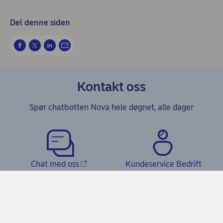
Del denne siden
Kontakt oss
Spør chatbotten Nova hele døgnet, alle dager
Chat med oss
Kundeservice Bedrift
Videomøte
Bedriftens dokumenter -