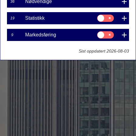
Nødvendige
36
Samtykke
Statistikk
19
til:
Statistikk
Samtykke
Markedsføring
9
til:
Markedsføring
Sist oppdatert 2026-08-03