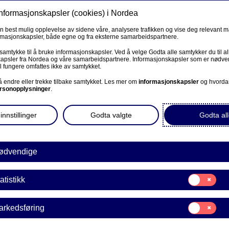
informasjonskapsler (cookies) i Nordea
Privat
Bedrift
Priv
en best mulig opplevelse av sidene våre, analysere trafikken og vise deg relevant 
ormasjonskapsler, både egne og fra eksterne samarbeidspartnere.
Våre produkter
Fagforbund
Kunde
 samtykke til å bruke informasjonskapsler. Ved å velge Godta alle samtykker du til al
apsler fra Nordea og våre samarbeidspartnere. Informasjonskapsler som er nødven
l fungere omfattes ikke av samtykket.
Slik lager du en forretningsplan og et budsjett
PRIVAT
 å endre eller trekke tilbake samtykket. Les mer om
informasjonskapsler
og hvorda
rsonopplysninger
.
Kontakt og meldinger
rretningsplan og et budsje
innstillinger
Godta valgte
Godta all
Nordea Investor (Stenges 1. november)
Investortjenester
ødvendige
Samtykke
atistikk
jør
Slik lager du en
Finansiering av
E
til:
Statistikk
forretningsplan og
bedriften
ju
Samtykke
et budsjett
arkedsføring
til:
Markedsføring