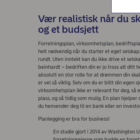
Nordea Liv (nettside)
Nordea Finance
Vær realistisk når du s
og et budsjett
Forretningsplan, virksomhetsplan, bedriftspl
helt nødvendig når du starter et eget selskap.
rundt. Uten inntekt kan du ikke drive et selsk
beinhardt – bedriften din er jo tross alt ditt 
absolutt en stor rolle for at drømmen din skal 
er vel så viktig. Selv om du er blitt din egen s
virksomhetsplan ikke er relevant for deg, så 
plass, og så tidlig som mulig. En plan hjelpe
du henvender deg til en bank eller en investo
Planlegging er bra for business!
En studie gjort i 2014 av Washington U
forretningseierne som hadde en forretn