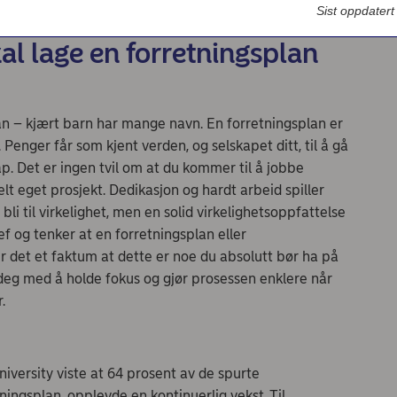
Sist oppdater
kal lage en forretningsplan
an – kjært barn har mange navn. En forretningsplan er
 Penger får som kjent verden, og selskapet ditt, til å gå
ap. Det er ingen tvil om at du kommer til å jobbe
helt eget prosjekt. Dedikasjon og hardt arbeid spiller
bli til virkelighet, men en solid virkelighetsoppfattelse
jef og tenker at en forretningsplan eller
er det et faktum at dette er noe du absolutt bør ha på
r deg med å holde fokus og gjør prosessen enklere når
r.
niversity viste at 64 prosent av de spurte
ingsplan, opplevde en kontinuerlig vekst. Til