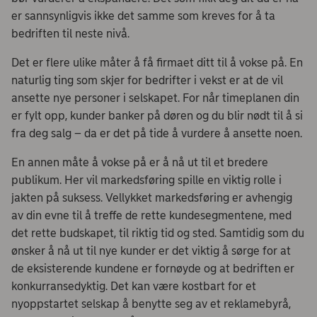
er sannsynligvis ikke det samme som kreves for å ta
bedriften til neste nivå.
Det er flere ulike måter å få firmaet ditt til å vokse på. En
naturlig ting som skjer for bedrifter i vekst er at de vil
ansette nye personer i selskapet. For når timeplanen din
er fylt opp, kunder banker på døren og du blir nødt til å si
fra deg salg – da er det på tide å vurdere å ansette noen.
En annen måte å vokse på er å nå ut til et bredere
publikum. Her vil markedsføring spille en viktig rolle i
jakten på suksess. Vellykket markedsføring er avhengig
av din evne til å treffe de rette kundesegmentene, med
det rette budskapet, til riktig tid og sted. Samtidig som du
ønsker å nå ut til nye kunder er det viktig å sørge for at
de eksisterende kundene er fornøyde og at bedriften er
konkurransedyktig. Det kan være kostbart for et
nyoppstartet selskap å benytte seg av et reklamebyrå,