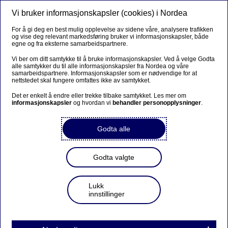
Vi bruker informasjonskapsler (cookies) i Nordea
Meny
Søk
Logg inn
For å gi deg en best mulig opplevelse av sidene våre, analysere trafikken
og vise deg relevant markedsføring bruker vi informasjonskapsler, både
Starte egen bedrift
egne og fra eksterne samarbeidspartnere.
Vi ber om ditt samtykke til å bruke informasjonskapsler. Ved å velge Godta
alle samtykker du til alle informasjonskapsler fra Nordea og våre
samarbeidspartnere. Informasjonskapsler som er nødvendige for at
Ta bedriften til neste nivå
nettstedet skal fungere omfattes ikke av samtykket.
Det er enkelt å endre eller trekke tilbake samtykket. Les mer om
informasjonskapsler
og hvordan vi
behandler personopplysninger
.
Hvordan starte egen bedrift?
Godta alle
Forbered deg, gjør research
Godta valgte
Slik lager du en forretningsplan og et budsjett
Lukk
innstillinger
Finansiering av bedriften