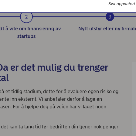
Sist oppdater
dt å vite om finansiering av
Nytt utstyr eller ny firmab
startups
Da er det mulig du trenger
tal
på et tidlig stadium, dette for å evaluere egen risiko og
ente inn eksternt. Vi anbefaler derfor å lage en
fasen. For å hjelpe deg på veien har vi laget noen
 kan ta lang tid før bedriften din tjener nok penger