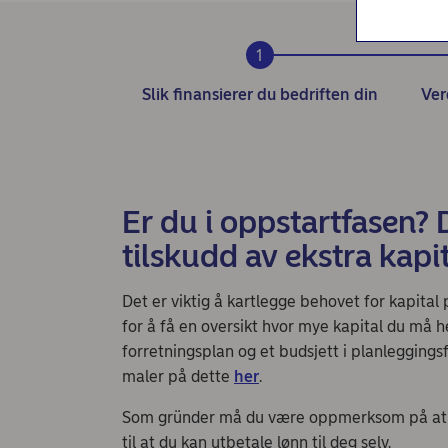
Nordea Liv (nettside)
Nordea Finance
Slik finansierer du bedriften din
Ver
Er du i oppstartfasen? 
tilskudd av ekstra kapi
Det er viktig å kartlegge behovet for kapital 
for å få en oversikt hvor mye kapital du må h
forretningsplan og et budsjett i planleggings
maler på dette
her
.
Som gründer må du være oppmerksom på at det
til at du kan utbetale lønn til deg selv.