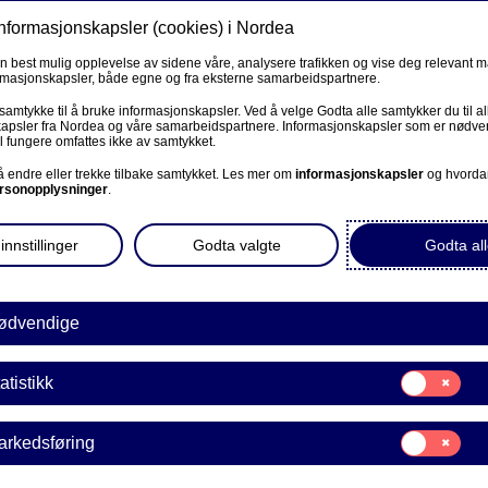
informasjonskapsler (cookies) i Nordea
Privat
Bedrift
Priv
en best mulig opplevelse av sidene våre, analysere trafikken og vise deg relevant 
ormasjonskapsler, både egne og fra eksterne samarbeidspartnere.
Våre produkter
Fagforbund
Kunde
 samtykke til å bruke informasjonskapsler. Ved å velge Godta alle samtykker du til al
apsler fra Nordea og våre samarbeidspartnere. Informasjonskapsler som er nødven
l fungere omfattes ikke av samtykket.
PRIVAT
 å endre eller trekke tilbake samtykket. Les mer om
informasjonskapsler
og hvorda
rsonopplysninger
.
nansiering
Kontakt og meldinger
innstillinger
Godta valgte
Godta all
Nordea Investor (Stenges 1. november)
Investortjenester
ødvendige
Samtykke
atistikk
E
til:
Statistikk
Samtykke
arkedsføring
iktige løsningen
til:
Markedsføring