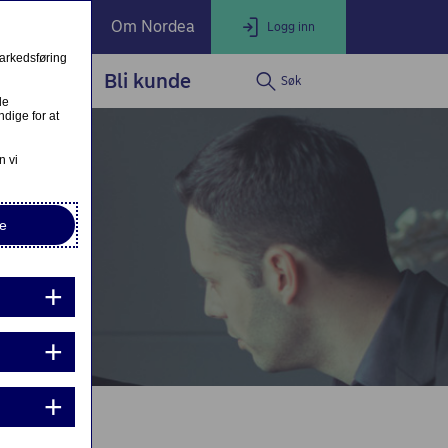
ate Banking
Om Nordea
Logg inn
markedsføring
service
Bli kunde
Søk
LOGG INN
Lukk
le
dige for at
Nordea Business
n vi
e
Nordea Corporate
Nettbank Privat
ndre eller fullfør private lånesøknader
Mine lånesøknader