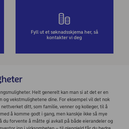
Fyll ut et søknadsskjema her, så
kontakter vi deg
gheter
ingsmuligheter. Helt generelt kan man si at det er en
 og vekstmulighetene dine. For eksempel vil det nok
nettverket ditt, som familie, venner og kolleger, til å
eg med å komme godt i gang, men kanskje ikke så mye
 du forvente å måtte gi avkall på både eierandeler og
nvestor inn i virksomheten – til gjengjeld får du bedre