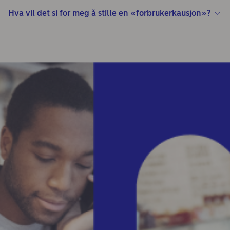
Hva vil det si for meg å stille en «forbrukerkausjon»?