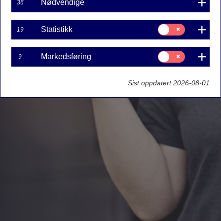
Nødvendige
36
Samtykke
Statistikk
19
til:
Statistikk
Samtykke
Markedsføring
9
til:
Markedsføring
Sist oppdatert 2026-08-01