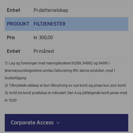
Enhet
Pr.datterselskap
PRODUKT
FILTJENESTER
Pris
kr 300,00
Enhet
Pr.måned
1) Lag og foreninger med næringskodene 93299, 94992 og 94991 i
Brønnøysundregistrene unntas fakturering ifht. denne prislisten, med 1
brukertilgang
2) Tilknyttede selskap er kun tilknytning av nye konti og prises kun som konti
3) Inntil tre konti pr.selskap er inkludert. Den 4.og påfølgende konti prises med
kr 15,00
Corporate Access