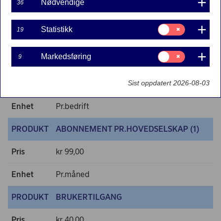
Nødvendige
36
ETABLERING AV NYTT
HOVEDSELSKAP (DEL A I
Samtykke
Statistikk
19
AVTALEVERKET), KONTI, TJENESTER.
PRODUKT
til:
Statistikk
PRIS PR SELSKAP (2)
Samtykke
Markedsføring
9
til:
Markedsføring
Pris
kr 0,00
Sist oppdatert 2026-08-03
Enhet
Pr.bedrift
PRODUKT
ABONNEMENT PR.HOVEDSELSKAP (1)
Pris
kr 99,00
Enhet
Pr.måned
PRODUKT
BRUKERTILGANG
Pris
kr 40,00