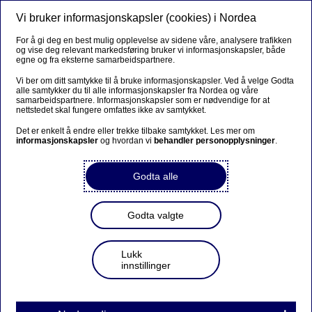
Vi bruker informasjonskapsler (cookies) i Nordea
Meny
Søk
Logg inn
For å gi deg en best mulig opplevelse av sidene våre, analysere trafikken
og vise deg relevant markedsføring bruker vi informasjonskapsler, både
Bedrift
egne og fra eksterne samarbeidspartnere.
Vi ber om ditt samtykke til å bruke informasjonskapsler. Ved å velge Godta
alle samtykker du til alle informasjonskapsler fra Nordea og våre
samarbeidspartnere. Informasjonskapsler som er nødvendige for at
Kanaler
nettstedet skal fungere omfattes ikke av samtykket.
Det er enkelt å endre eller trekke tilbake samtykket. Les mer om
informasjonskapsler
og hvordan vi
behandler personopplysninger
.
Nordea Business
Godta alle
Godta valgte
Nordea Business
Lukk
innstillinger
PRODUKT
NORDEA BUSINESS