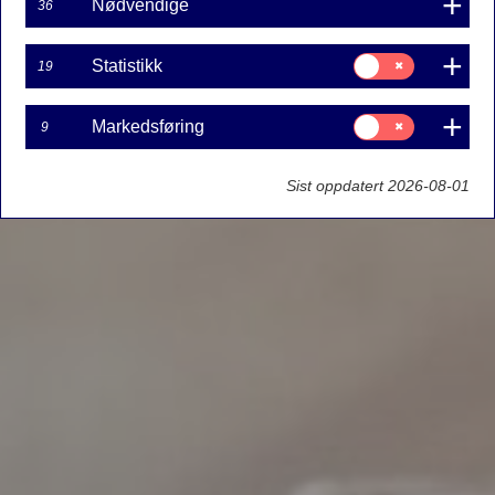
Nødvendige
36
Samtykke
Statistikk
19
til:
Statistikk
Samtykke
Markedsføring
9
til:
Markedsføring
Sist oppdatert 2026-08-01