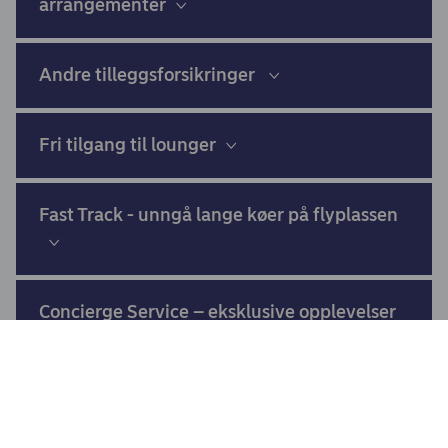
arrangementer
Andre tilleggsforsikringer
Fri tilgang til lounger
Fast Track - unngå lange køer på flyplassen
Concierge Service – eksklusive opplevelser
Opplevelser og tilbud