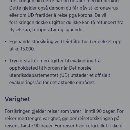
forsikringen din dette når du betaler med kredittkort.
Dette gjelder også dersom du får påvist koronavirus
eller om UD fraråder å reise pga korona. Da vil
forsikringen dekke utgifter du ikke kan få refundert fra
flyselskap, turoperatør og lignende.
Egenandelsforsikring ved leiebilforhold er dekket opp
til kr. 15.000.
Tryg erstatter merutgifter til evakuering fra
oppholdssted til Norden når Det norske
utenriksdepartementet (UD) utsteder et offisielt
evakueringsråd for det aktuelle området.
Varighet
Forsikringen gjelder reiser som varer i inntil 90 dager. For
reiser med lengre varighet, gjelder reiseforsikringen på
reisens første 90 dager. For reiser hvor returbillett ikke er