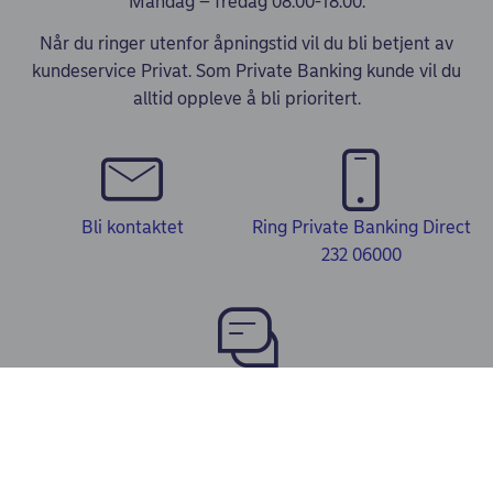
Mandag – fredag 08.00-18.00.
Når du ringer utenfor åpningstid vil du bli betjent av
kundeservice Privat. Som Private Banking kunde vil du
alltid oppleve å bli prioritert.
Bli kontaktet
Ring Private Banking Direct
232 06000
Chat med Nordea