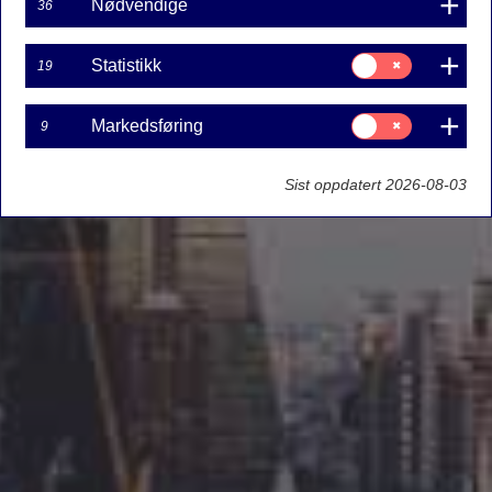
Nødvendige
36
Samtykke
Statistikk
19
til:
Statistikk
Samtykke
Markedsføring
9
til:
Markedsføring
Sist oppdatert 2026-08-03