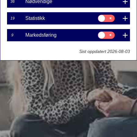
Nødvendige
36
Samtykke
Statistikk
19
til:
Statistikk
Samtykke
Markedsføring
9
til:
Markedsføring
Sist oppdatert 2026-08-03