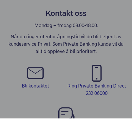
Kontakt oss
Mandag – fredag 08.00-18.00.
Når du ringer utenfor åpningstid vil du bli betjent av
kundeservice Privat. Som Private Banking kunde vil du
alltid oppleve å bli prioritert.
Bli kontaktet
Ring Private Banking Direct
232 06000
Chat med Nordea