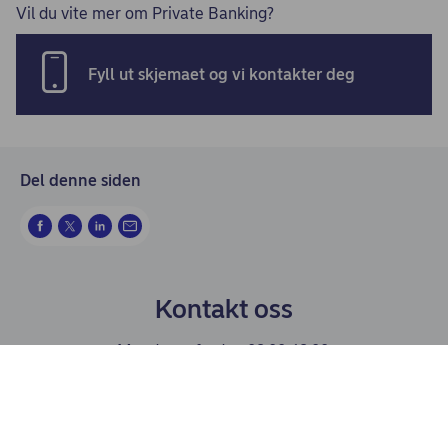
Vil du vite mer om Private Banking?
Fyll ut skjemaet og vi kontakter deg
Del denne siden
Kontakt oss
Mandag – fredag 08.00-18.00.
Når du ringer utenfor åpningstid vil du bli betjent av
kundeservice Privat. Som Private Banking kunde vil du
alltid oppleve å bli prioritert.