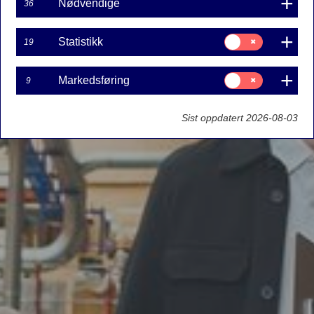
Nødvendige
36
Samtykke
Statistikk
19
til:
Statistikk
Samtykke
Markedsføring
9
til:
Markedsføring
Sist oppdatert 2026-08-03