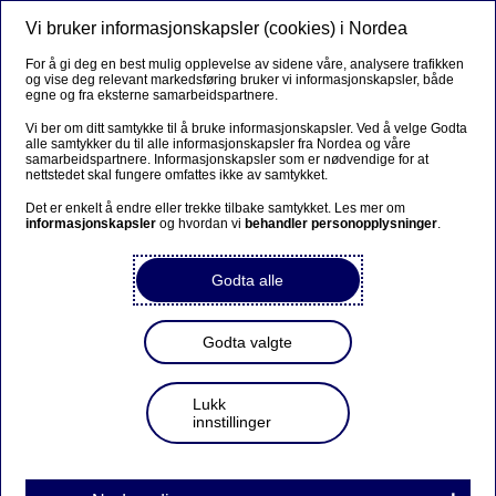
Vi bruker informasjonskapsler (cookies) i Nordea
Meny
Søk
Logg inn
For å gi deg en best mulig opplevelse av sidene våre, analysere trafikken
og vise deg relevant markedsføring bruker vi informasjonskapsler, både
Private Banking
egne og fra eksterne samarbeidspartnere.
Vi ber om ditt samtykke til å bruke informasjonskapsler. Ved å velge Godta
alle samtykker du til alle informasjonskapsler fra Nordea og våre
samarbeidspartnere. Informasjonskapsler som er nødvendige for at
Lån og finansiering - Private
nettstedet skal fungere omfattes ikke av samtykket.
Banking-kunder
Det er enkelt å endre eller trekke tilbake samtykket. Les mer om
informasjonskapsler
og hvordan vi
behandler personopplysninger
.
Lån til bolig
Godta alle
Priseksempler på boliglån
Godta valgte
Vi har individuell prising av boliglån. Dette betyr at vi
Lukk
innstillinger
sammen med hver enkelt kunde finner en
konkurransedyktig rente. Renten vil blant annet basere
seg på din alder, hvor mye du har lånt, din økonomi og