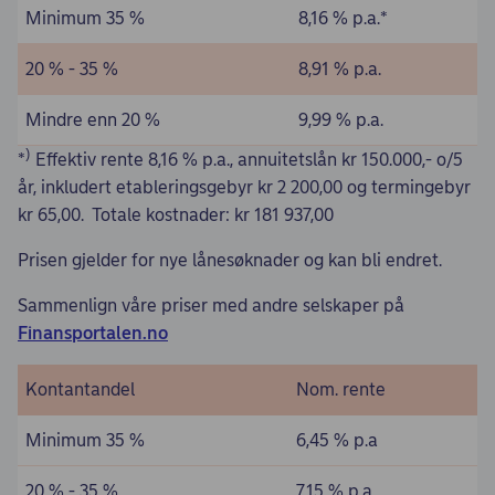
Minimum 35 %
8,16 % p.a.*
20 % - 35 %
8,91 % p.a.
Mindre enn 20 %
9,99 % p.a.
)
*
Effektiv rente 8,16 % p.a., annuitetslån kr 150.000,- o/5
år, inkludert etableringsgebyr kr 2 200,00 og termingebyr
kr 65,00. Totale kostnader: kr 181 937,00
Prisen gjelder for nye lånesøknader og kan bli endret.
Sammenlign våre priser med andre selskaper på
Finansportalen.no
Kontantandel
Nom. rente
Minimum 35 %
6,45 % p.a
20 % - 35 %
7,15 % p.a.