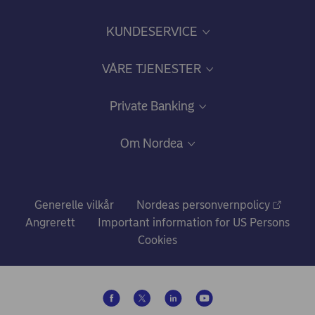
KUNDESERVICE
Hvorfor stiller vi spørsmål?
VÅRE TJENESTER
Opprette og avslutte kundeforhold
Formuestjenester
Private Banking
Gode råd om sikkerhet på nett
Investeringsrådgivning og -løsninger
Personlig rådgivning
Om Nordea
Dagligbank
Bli kunde
Om Nordea
Prisliste for Private Banking-kunder
Hvem vi er
Generelle vilkår
Nordeas personvernpolicy
Angrerett
Important information for US Persons
Nordea i tall
Cookies
Nyheter og pressemeldinger
Ledige stillinger