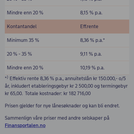
Mindre enn 20 %
8,15 % p.a.
Kontantandel
Eff.rente
Minimum 35 %
8,36 % p.a.*
20 % - 35 %
9,11 % p.a.
Mindre enn 20 %
10,19 % p.a.
)
*
Effektiv rente 8,36 % p.a., annuitetslån kr 150.000,- o/5
år, inkludert etableringsgebyr kr 2 500,00 og termingebyr
kr 65,00. Totale kostnader: kr 182 716,00
Prisen gjelder for nye lånesøknader og kan bli endret.
Sammenlign våre priser med andre selskaper på
Finansportalen.no