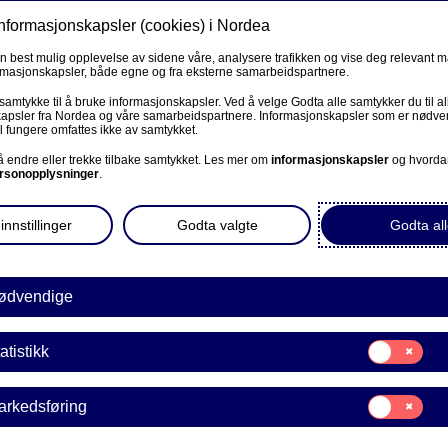
informasjonskapsler (cookies) i Nordea
Privat
Bedrift
Priva
en best mulig opplevelse av sidene våre, analysere trafikken og vise deg relevant 
ormasjonskapsler, både egne og fra eksterne samarbeidspartnere.
Ditt liv
Våre tjenester
Nye pers
R
 samtykke til å bruke informasjonskapsler. Ved å velge Godta alle samtykker du til al
apsler fra Nordea og våre samarbeidspartnere. Informasjonskapsler som er nødven
l fungere omfattes ikke av samtykket.
ring
BEDRIFT
 å endre eller trekke tilbake samtykket. Les mer om
informasjonskapsler
og hvorda
rsonopplysninger
.
Corporate Netbank
ing - Private Banking-kun
innstillinger
Godta valgte
Godta all
AutoFX Hedging
Bedriftens dokumenter
ødvendige
lg av pensjon- og forsikringsproukter ta kontakt med
Våre sider -kundeinformasjon
n vil også kunne gi deg oversikt over hvilke produkter
Samtykke
atistikk
E
til:
VPS Investortjenester
Statistikk
Samtykke
arkedsføring
VPS Foretakstjenester
til:
Markedsføring