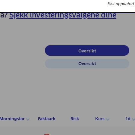
Bedriftsdialogen - Nordea Liv
Sist oppdater
ea?
Sjekk investeringsvalgene dine