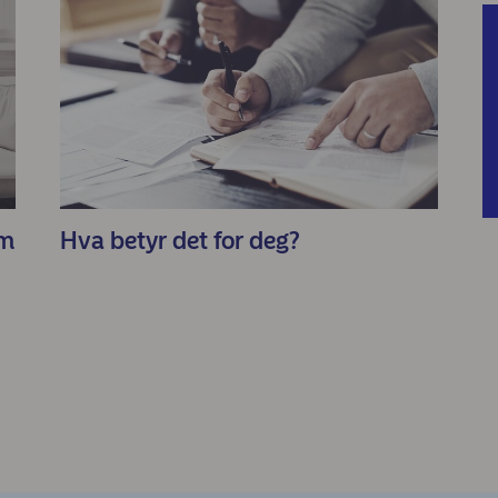
om
Hva betyr det for deg?