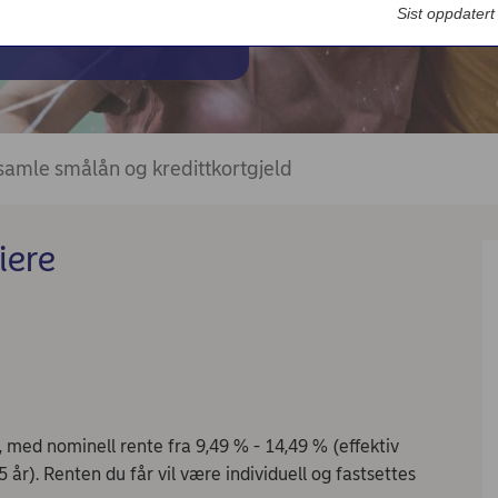
Bedriftsdialogen - Nordea Liv
Sist oppdater
brukslån
 samle smålån og kredittkortgjeld
iere
, med nominell rente fra 9,49 % - 14,49 % (effektiv
 år). Renten du får vil være individuell og fastsettes