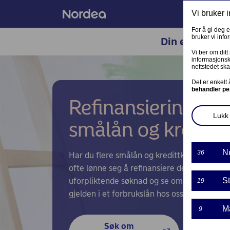
Vi bruker 
For å gi deg 
bruker vi inf
Din økonomi
LOGG INN TIL ANDRE TJENESTE
Vi ber om ditt
informasjonsk
nettstedet ska
PRIVAT
Det er enkelt
behandler pe
Refinansiering – 
Kontakt og meldinger
Lukk 
smålån og kredittk
Samtykke lånedokumentasjon
Mine sider - kundeinformasjon
N
36
Har du flere smålån og kredittkortgjeld hos
ofte lønne seg å refinansiere dem i ett stør
Investortjenester
uforpliktende søknad og se om du kan spar
St
19
Nordea Finance
gjelden i et forbrukslån hos oss.
M
9
Fortsett søknad om finansieringsbevis
Søk om 
L