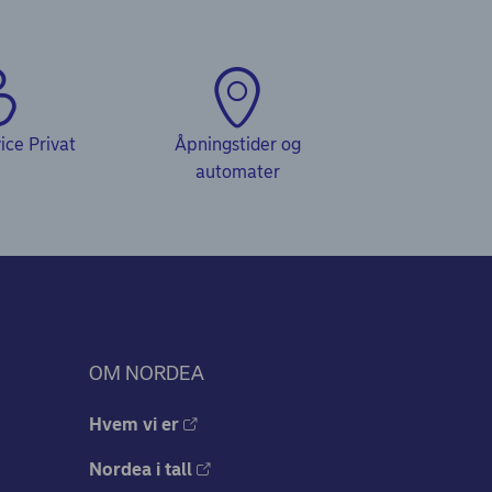
ce Privat
Åpningstider og
automater
OM NORDEA
Hvem vi er
Nordea i tall