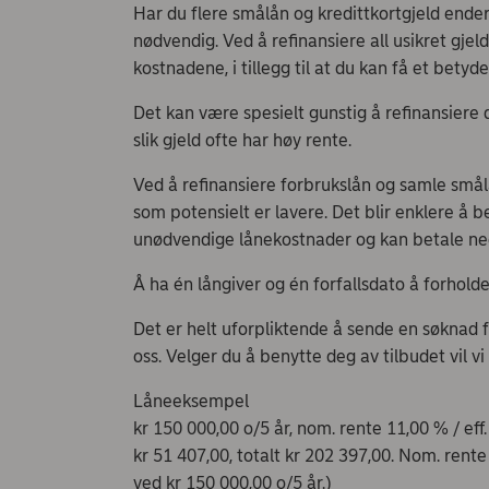
Har du flere smålån og kredittkortgjeld end
nødvendig. Ved å refinansiere all usikret gjel
kostnadene, i tillegg til at du kan få et bety
Det kan være spesielt gunstig å refinansiere d
slik gjeld ofte har høy rente.
Ved å refinansiere forbrukslån og samle smålå
som potensielt er lavere. Det blir enklere å 
unødvendige lånekostnader og kan betale ne
Å ha én långiver og én forfallsdato å forholde
Det er helt uforpliktende å sende en søknad 
oss. Velger du å benytte deg av tilbudet vil 
Låneeksempel
kr 150 000,00 o/5 år, nom. rente 11,00 % / eff
kr 51 407,00, totalt kr 202 397,00. Nom. rente
ved kr 150 000,00 o/5 år.)