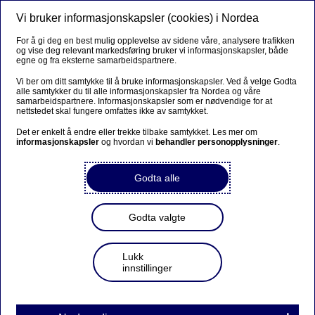
Vi bruker informasjonskapsler (cookies) i Nordea
Meny
Søk
Logg inn
For å gi deg en best mulig opplevelse av sidene våre, analysere trafikken
og vise deg relevant markedsføring bruker vi informasjonskapsler, både
Trygt oppgjør - kjøp og selg
egne og fra eksterne samarbeidspartnere.
enkelt og trygt
Vi ber om ditt samtykke til å bruke informasjonskapsler. Ved å velge Godta
alle samtykker du til alle informasjonskapsler fra Nordea og våre
samarbeidspartnere. Informasjonskapsler som er nødvendige for at
nettstedet skal fungere omfattes ikke av samtykket.
Trygt oppgjør er en tjeneste som gjør brukthandelen
enkel og trygg for deg som tar opp lån til bil, bobil,
Det er enkelt å endre eller trekke tilbake samtykket. Les mer om
informasjonskapsler
og hvordan vi
behandler personopplysninger
.
caravan eller MC i Nordea.
Godta alle
Søk bruktbillån med Trygt oppgjør
Godta valgte
Lån
Lukk
innstillinger