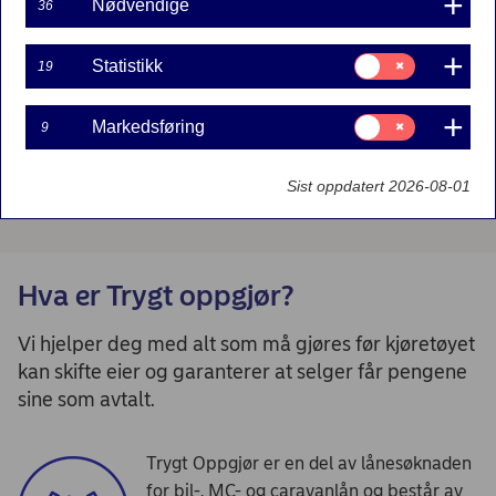
Nødvendige
36
Obs!
Godta Markedsføring-informasjonskapsler
for å
vise denne typen innhold fra Nordea
Samtykke
Statistikk
19
til:
Statistikk
Samtykke
Markedsføring
9
til:
Markedsføring
Sist oppdatert 2026-08-01
Hva er Trygt oppgjør?
Vi hjelper deg med alt som må gjøres før kjøretøyet
kan skifte eier og garanterer at selger får pengene
sine som avtalt.
Trygt Oppgjør er en del av lånesøknaden
for bil-, MC- og caravanlån og består av