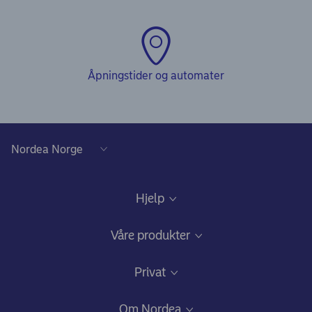
Åpningstider og automater
Hjelp
Kundeservice
Våre produkter
Samtykke lånedokumentasjon
Daglig bruk
Privat
Gode råd om sikkerhet på nett
Nettbank og mobilbank
Bli kunde
Om Nordea
Ris, ros og klager