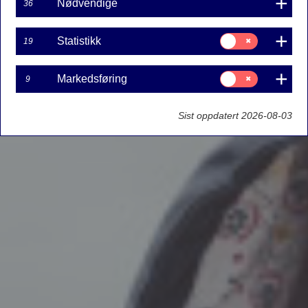
Nødvendige
36
Samtykke
Statistikk
19
til:
Statistikk
Samtykke
Markedsføring
9
til:
Markedsføring
Sist oppdatert 2026-08-03