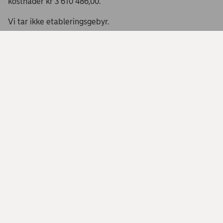
kostnader kr 3 610 486,00.
Vi tar ikke etableringsgebyr.
Få et tilbud og flytt boliglånet til Nordea
Bytt bank til oss