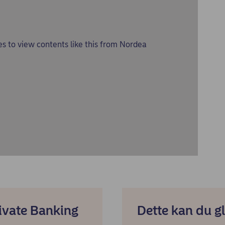
es
to view contents like this from Nordea
ivate Banking
Dette kan du gl