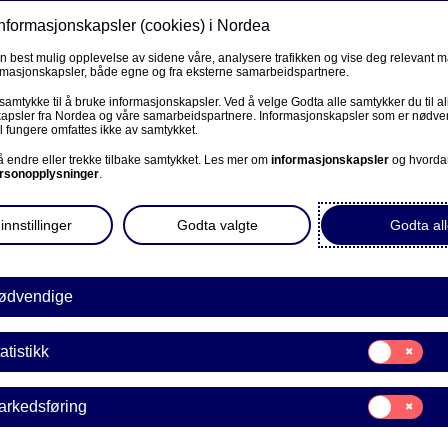
informasjonskapsler (cookies) i Nordea
Privat
en best mulig opplevelse av sidene våre, analysere trafikken og vise deg relevant 
ormasjonskapsler, både egne og fra eksterne samarbeidspartnere.
Ditt liv
Våre tjen
 samtykke til å bruke informasjonskapsler. Ved å velge Godta alle samtykker du til al
apsler fra Nordea og våre samarbeidspartnere. Informasjonskapsler som er nødven
l fungere omfattes ikke av samtykket.
 å endre eller trekke tilbake samtykket. Les mer om
informasjonskapsler
og hvorda
rsonopplysninger
.
innstillinger
Godta valgte
Godta all
ordea-kunde mot slutten
 før, vil flytte sammen
ødvendige
m skal sikre deg en trygg
Samtykke
atistikk
til:
Statistikk
jent med Private Banking-
Samtykke
arkedsføring
!
til:
Markedsføring