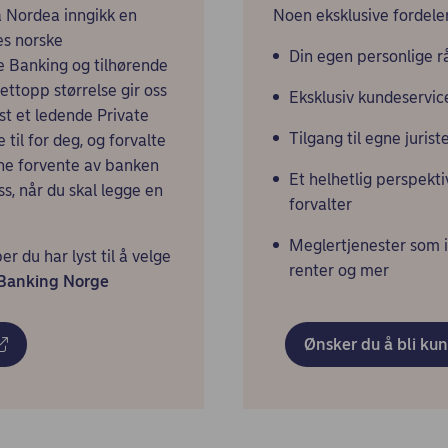
Da Nordea inngikk en
Noen eksklusive fordele
es norske
Din egen personlige r
e Banking og tilhørende
nettopp størrelse gir oss
Eksklusiv kundeservice 
inst et ledende Private
Tilgang til egne juris
til for deg, og forvalte
nne forvente av banken
Et helhetlig perspekt
oss, når du skal legge en
forvalter
Meglertjenester som in
r du har lyst til å velge
renter og mer
 Banking Norge
Ønsker du å bli ku