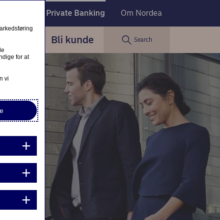
Bedrift
Private Banking
Om Nordea
markedsføring
ester
Bli kunde
Search
le
dige for at
n vi
e